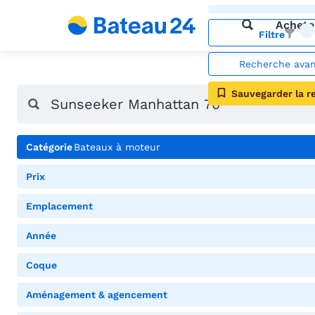
Achete
Filtre
Recherche ava
Sauvegarder la r
Catégorie
Bateaux à moteur
Prix
Emplacement
Année
Coque
Aménagement & agencement