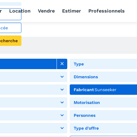
r
Location
Vendre
Estimer
Professionnels
ncée
echerche
Type
Dimensions
Fabricant
Sunseeker
Motorisation
Personnes
Type d'offre