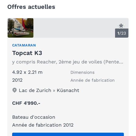
Offres actuelles
1
/
23
CATAMARAN
Topcat K3
y compris Reacher, 2ème jeu de voiles (Pentex Foliensegel)
4.92 x 2.21 m
Dimensions
2012
Année de fabrication
Lac de Zurich
»
Küsnacht
CHF 4'990.-
Bateau d'occasion
Année de fabrication 2012