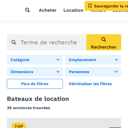
Sauvegarder la r
Acheter
Location
Vendre
Estim
Rechercher
Catégorie
Emplacement
Dimensions
Personnes
Plus de filtres
Réinitialiser les filtres
Bateaux de location
38 annonces trouvées
TOP