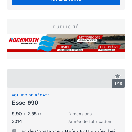
PUBLICITÉ
1
/
18
VOILIER DE RÉGATE
Esse 990
9.90 x 2.55 m
Dimensions
2014
Année de fabrication
Lac de Constance
»
Hafen Bottighofen bei Kreuzlingen/Konstanz