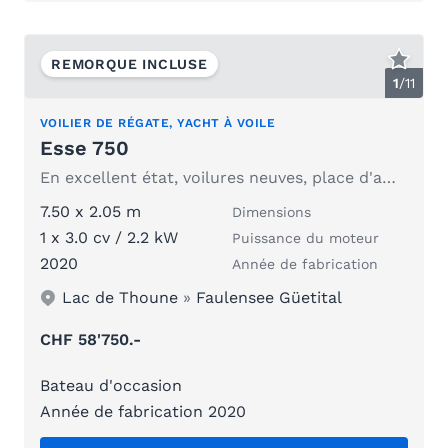
REMORQUE INCLUSE
1
/
11
VOILIER DE RÉGATE, YACHT À VOILE
Esse 750
En excellent état, voilures neuves, place d'amarrage si vous le souhaitez
7.50 x 2.05 m
Dimensions
1 x 3.0 cv / 2.2 kW
Puissance du moteur
2020
Année de fabrication
Lac de Thoune
»
Faulensee Güetital
CHF 58'750.-
Bateau d'occasion
Année de fabrication 2020