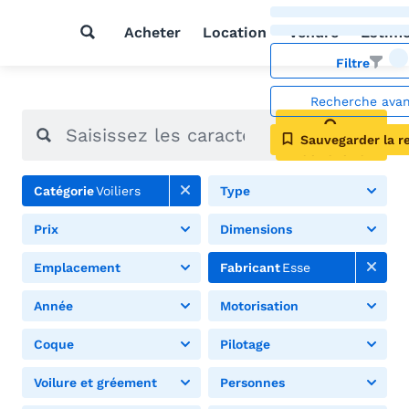
Acheter
Location
Vendre
Estim
Filtre
Recherche ava
Sauvegarder la r
Rechercher
Catégorie
Voiliers
Type
Prix
Dimensions
Emplacement
Fabricant
Esse
Année
Motorisation
Coque
Pilotage
Voilure et gréement
Personnes