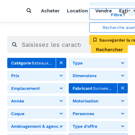
Acheter
Location
Vendre
Estim
Filtre
Recherche ava
Sauvegarder la r
Rechercher
Catégorie
Bateaux à moteur
Type
Prix
Dimensions
Emplacement
Fabricant
Sunseeker
Année
Motorisation
Coque
Personnes
Aménagement & agencement
Type d'offre