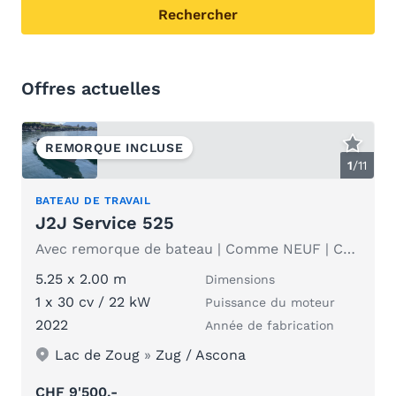
Offres actuelles
REMORQUE INCLUSE
1
/
11
BATEAU DE TRAVAIL
J2J Service 525
Avec remorque de bateau | Comme NEUF | Contrôle technique et entretien récents | Seulement 106 heures
5.25 x 2.00 m
Dimensions
1 x 30 cv / 22 kW
Puissance du moteur
2022
Année de fabrication
Lac de Zoug
»
Zug / Ascona
CHF 9'500.-