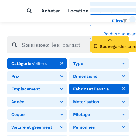
Acheter
Location
Vendre
Estim
Filtre
Recherche ava
Sauvegarder la r
Rechercher
Catégorie
Voiliers
Type
Prix
Dimensions
Emplacement
Fabricant
Bavaria
Année
Motorisation
Coque
Pilotage
Voilure et gréement
Personnes