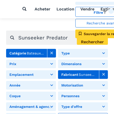
Acheter
Location
Vendre
Estim
Filtre
Recherche ava
Sauvegarder la r
Rechercher
Catégorie
Bateaux à moteur
Type
Prix
Dimensions
Emplacement
Fabricant
Sunseeker
Année
Motorisation
Coque
Personnes
Aménagement & agencement
Type d'offre