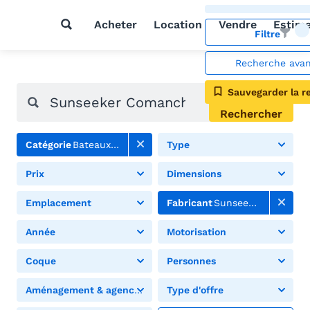
Acheter
Location
Vendre
Estim
Filtre
Recherche ava
Sauvegarder la r
Rechercher
Catégorie
Bateaux à moteur
Type
Prix
Dimensions
Emplacement
Fabricant
Sunseeker
Année
Motorisation
Coque
Personnes
Aménagement & agencement
Type d'offre