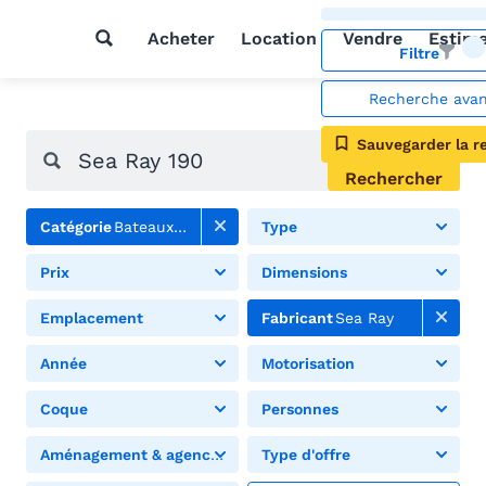
Acheter
Location
Vendre
Estim
Filtre
Recherche ava
Sauvegarder la r
Rechercher
Catégorie
Bateaux à moteur
Type
Prix
Dimensions
Emplacement
Fabricant
Sea Ray
Année
Motorisation
Coque
Personnes
Aménagement & agencement
Type d'offre