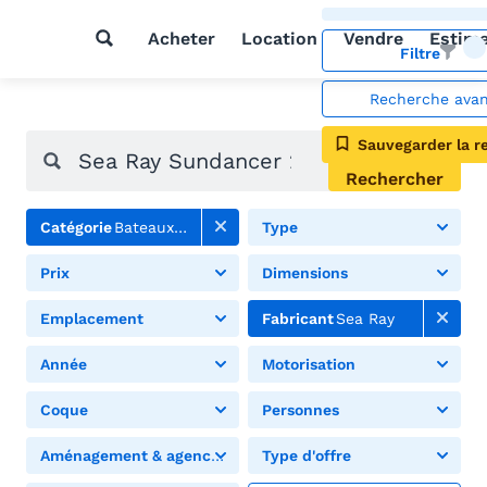
Acheter
Location
Vendre
Estim
Filtre
Recherche ava
Sauvegarder la r
Rechercher
Catégorie
Bateaux à moteur
Type
Prix
Dimensions
Emplacement
Fabricant
Sea Ray
Année
Motorisation
Coque
Personnes
Aménagement & agencement
Type d'offre