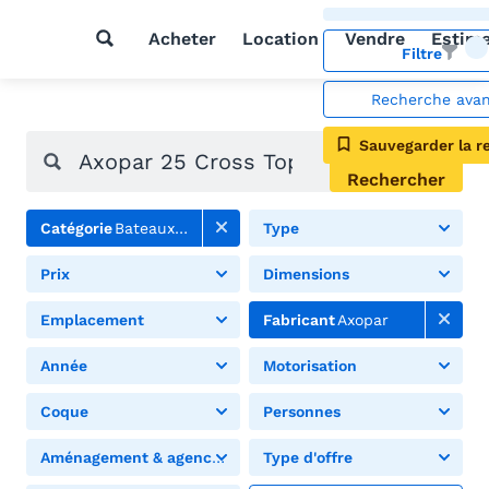
Acheter
Location
Vendre
Estim
Filtre
Recherche ava
Sauvegarder la r
Rechercher
Catégorie
Bateaux à moteur
Type
Prix
Dimensions
Emplacement
Fabricant
Axopar
Année
Motorisation
Coque
Personnes
Aménagement & agencement
Type d'offre