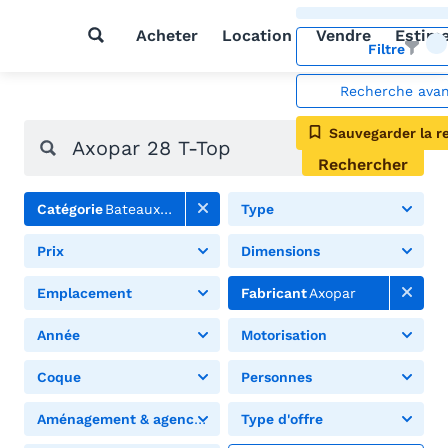
Acheter
Location
Vendre
Estim
Filtre
Recherche ava
Sauvegarder la r
Rechercher
Catégorie
Bateaux à moteur
Type
Prix
Dimensions
Emplacement
Fabricant
Axopar
Année
Motorisation
Coque
Personnes
Aménagement & agencement
Type d'offre