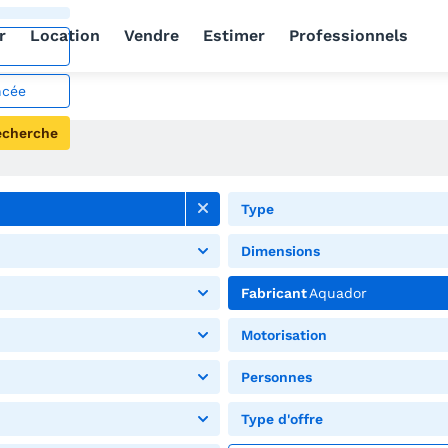
r
Location
Vendre
Estimer
Professionnels
ncée
echerche
Type
Dimensions
Fabricant
Aquador
Motorisation
Personnes
Type d'offre