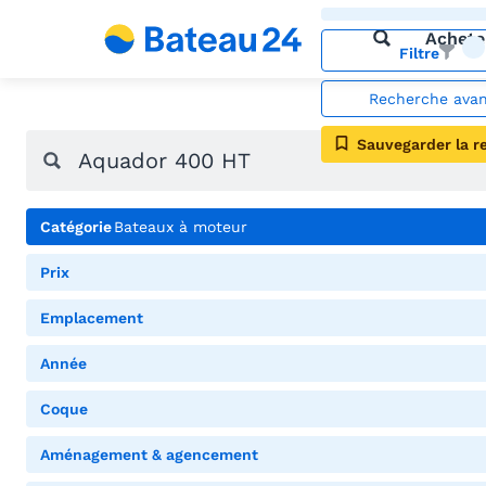
Achete
Filtre
Recherche ava
Sauvegarder la r
Catégorie
Bateaux à moteur
Prix
Emplacement
Année
Coque
Aménagement & agencement