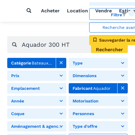
Acheter
Location
Vendre
Estim
Filtre
Recherche ava
Sauvegarder la r
Rechercher
Catégorie
Bateaux à moteur
Type
Prix
Dimensions
Emplacement
Fabricant
Aquador
Année
Motorisation
Coque
Personnes
Aménagement & agencement
Type d'offre