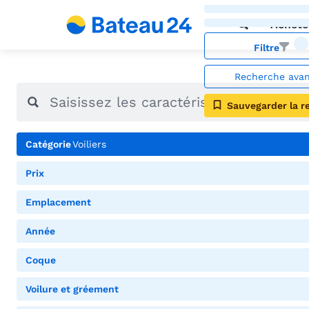
Achete
Filtre
Recherche ava
Sauvegarder la r
Catégorie
Voiliers
Prix
Emplacement
Année
Coque
Voilure et gréement