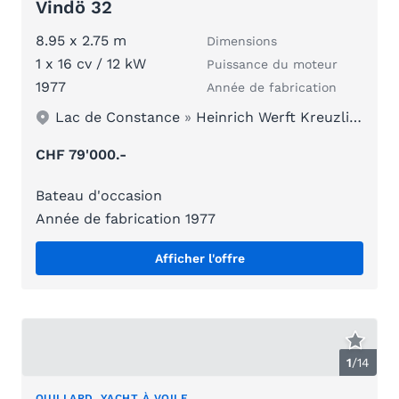
Vindö 32
8.95 x 2.75 m
Dimensions
1 x 16 cv / 12 kW
Puissance du moteur
1977
Année de fabrication
Lac de Constance
»
Heinrich Werft Kreuzlingen
CHF 79'000.-
Bateau d'occasion
Année de fabrication 1977
Afficher l'offre
1
/
14
QUILLARD, YACHT À VOILE