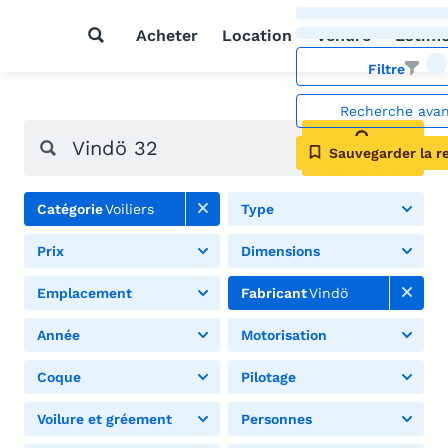
Acheter
Location
Vendre
Estim
Filtre
Recherche ava
Sauvegarder la r
Rechercher
Catégorie
Voiliers
Type
Prix
Dimensions
Emplacement
Fabricant
Vindö
Année
Motorisation
Coque
Pilotage
Voilure et gréement
Personnes