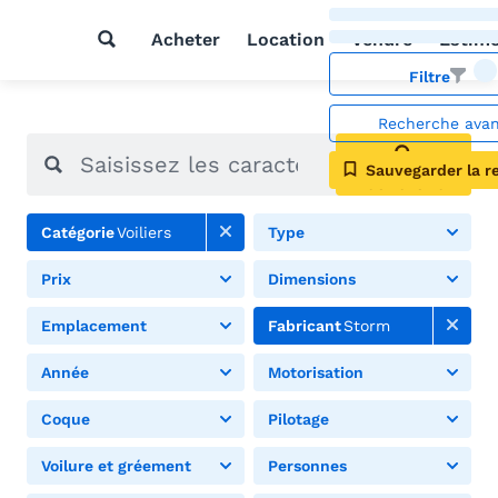
Acheter
Location
Vendre
Estim
Filtre
Recherche ava
Sauvegarder la r
Rechercher
Catégorie
Voiliers
Type
Prix
Dimensions
Emplacement
Fabricant
Storm
Année
Motorisation
Coque
Pilotage
Voilure et gréement
Personnes