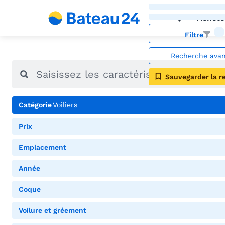
Achete
Filtre
Recherche ava
Sauvegarder la r
Catégorie
Voiliers
Prix
Emplacement
Année
Coque
Voilure et gréement