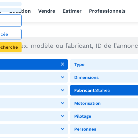
r
Location
Vendre
Estimer
Professionnels
ncée
echerche
Type
Dimensions
Fabricant
Stäheli
Motorisation
Pilotage
Personnes