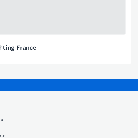
hting France
au
nts