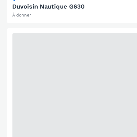
Duvoisin Nautique G630
À donner