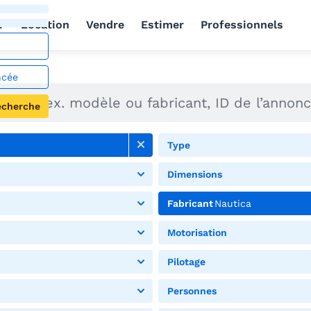
r
Location
Vendre
Estimer
Professionnels
ncée
echerche
Type
Dimensions
Fabricant
Nautica
Motorisation
Pilotage
Personnes