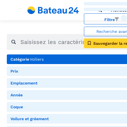
Achete
Filtre
Recherche ava
Sauvegarder la r
Catégorie
Voiliers
Prix
Emplacement
Année
Coque
Voilure et gréement