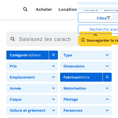
Acheter
Location
Vendre
Estim
Filtre
Recherche ava
Sauvegarder la r
Rechercher
Catégorie
Voiliers
Type
Prix
Dimensions
Emplacement
Fabricant
Kirie
Année
Motorisation
Coque
Pilotage
Voilure et gréement
Personnes