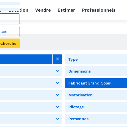
r
Location
Vendre
Estimer
Professionnels
ncée
echerche
Type
Dimensions
Fabricant
Grand Soleil
Motorisation
Pilotage
Personnes