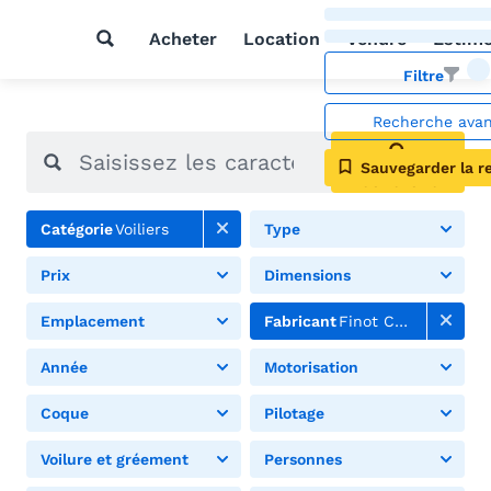
Acheter
Location
Vendre
Estim
Filtre
Recherche ava
Sauvegarder la r
Rechercher
Catégorie
Voiliers
Type
Prix
Dimensions
Emplacement
Fabricant
Finot Conq
Année
Motorisation
Coque
Pilotage
Voilure et gréement
Personnes