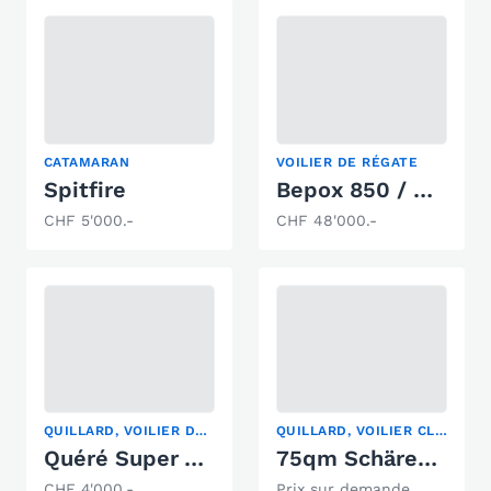
CATAMARAN
VOILIER DE RÉGATE
Spitfire
Bepox 850 / David Reard
CHF 5'000.-
CHF 48'000.-
QUILLARD, VOILIER DE RÉGATE, YACHT À VOILE
QUILLARD, VOILIER CLASSIQUE, YACHT À VOILE
Quéré Super Arlequin
75qm Schärenkreuzer
CHF 4'000.-
Prix sur demande