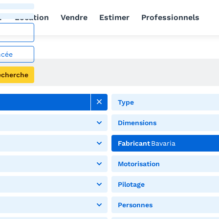
r
Location
Vendre
Estimer
Professionnels
ncée
echerche
Type
Dimensions
Fabricant
Bavaria
Motorisation
Pilotage
Personnes