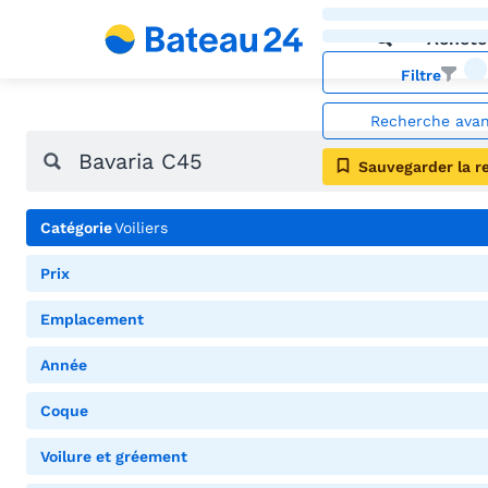
Achete
Filtre
Recherche ava
Sauvegarder la r
Catégorie
Voiliers
Prix
Emplacement
Année
Coque
Voilure et gréement