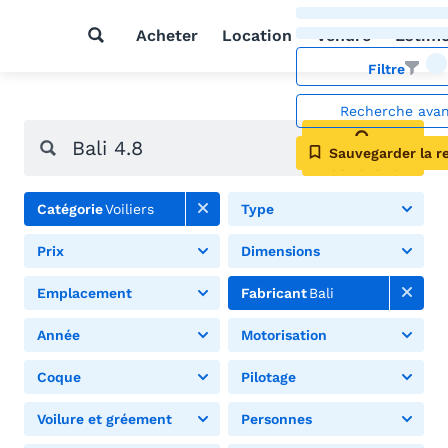
Acheter
Location
Vendre
Estim
Filtre
Recherche ava
Sauvegarder la r
Rechercher
Catégorie
Voiliers
Type
Prix
Dimensions
Emplacement
Fabricant
Bali
Année
Motorisation
Coque
Pilotage
Voilure et gréement
Personnes