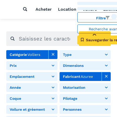
Acheter
Location
Vendre
Estim
Filtre
Recherche ava
Sauvegarder la r
Rechercher
Catégorie
Voiliers
Type
Prix
Dimensions
Emplacement
Fabricant
Azuree
Année
Motorisation
Coque
Pilotage
Voilure et gréement
Personnes