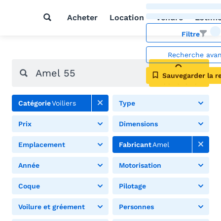
Acheter
Location
Vendre
Estim
Filtre
Recherche ava
Sauvegarder la r
Rechercher
Catégorie
Voiliers
Type
Prix
Dimensions
Emplacement
Fabricant
Amel
Année
Motorisation
Coque
Pilotage
Voilure et gréement
Personnes