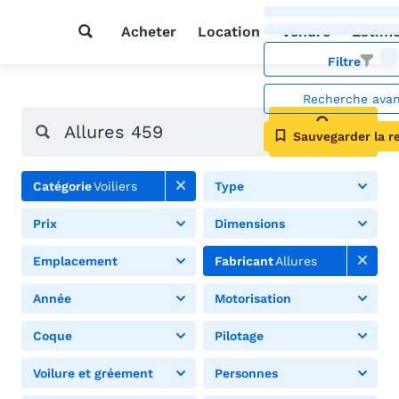
Acheter
Location
Vendre
Estim
Filtre
Recherche ava
Sauvegarder la r
Rechercher
Catégorie
Voiliers
Type
Prix
Dimensions
Emplacement
Fabricant
Allures
Année
Motorisation
Coque
Pilotage
Voilure et gréement
Personnes