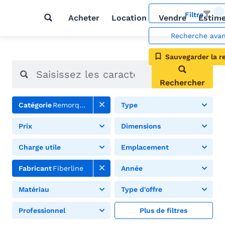
Filtre
Acheter
Location
Vendre
Estim
Recherche ava
Sauvegarder la r
Rechercher
Catégorie
Remorques de bateau
Type
Prix
Dimensions
Charge utile
Emplacement
Fabricant
Fiberline
Année
Matériau
Type d'offre
Professionnel
Plus de filtres