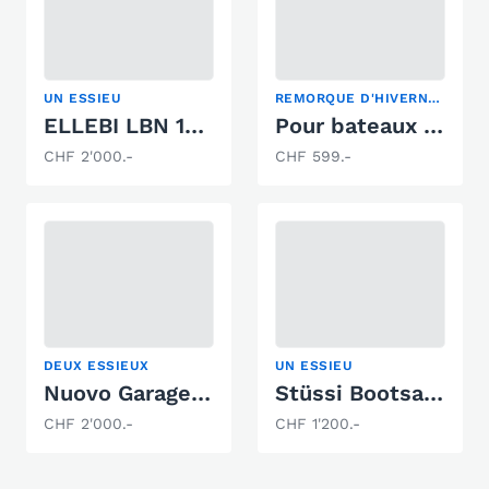
UN ESSIEU
REMORQUE D'HIVERNAGE, REMORQUE DE PORT
ELLEBI LBN 1220
Pour bateaux types Saga ou Polar 29 Cc
CHF 2'000.-
CHF 599.-
DEUX ESSIEUX
UN ESSIEU
Nuovo Garage Castagnola SAGL
Stüssi Bootsanhänger B 500
CHF 2'000.-
CHF 1'200.-