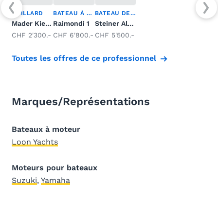
QUILLARD
BATEAU À RAME
BATEAU DE PÊCHE
Mader Kielzugvogel
Raimondi 1
Steiner Altenrhein
CHF 2'300.-
CHF 6'800.-
CHF 5'500.-
Toutes les offres de ce professionnel
Marques/Représentations
Bateaux à moteur
Loon Yachts
Moteurs pour bateaux
Suzuki
,
Yamaha