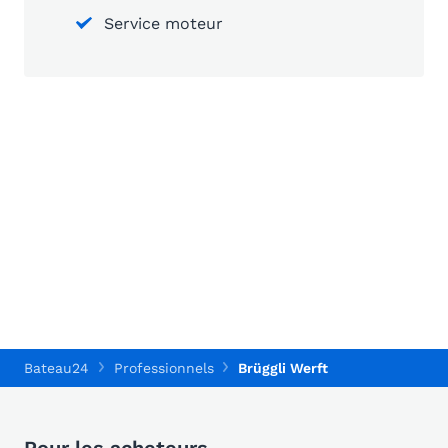
Service moteur
Bateau24
Professionnels
Brüggli Werft