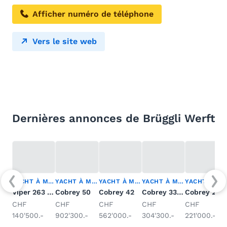
Afficher numéro de téléphone
Vers le site web
Dernières annonces de Brüggli Werft
YACHT À MOTEUR
YACHT À MOTEUR
YACHT À MOTEUR
YACHT À MOTEUR
YACHT À MOTEUR
Viper 263 SY mit LP
Cobrey 50
Cobrey 42
Cobrey 33 HT
Cobrey 28 S
CHF
CHF
CHF
CHF
CHF
140'500.-
902'300.-
562'000.-
304'300.-
221'000.-