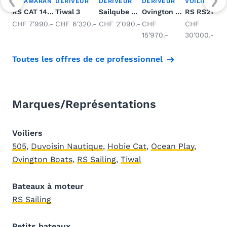
CATAMARAN
DÉRIVEUR
DÉRIVEUR
DÉRIVEUR
VOILIER DE RÉ
RS CAT 14XL
Tiwal 3
Sailqube Optimist école
Ovington 29er
RS RS21 One Desig
CHF 7'990.-
CHF 6'320.-
CHF 2'090.-
CHF
CHF
15'970.-
30'000.-
Toutes les offres de ce professionnel
Marques/Représentations
Voiliers
505
,
Duvoisin Nautique
,
Hobie Cat
,
Ocean Play
,
Ovington Boats
,
RS Sailing
,
Tiwal
Bateaux à moteur
RS Sailing
Petits bateaux