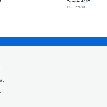
9
Yamarin 46SC
CHF 12'400.-
au
nts
n
n