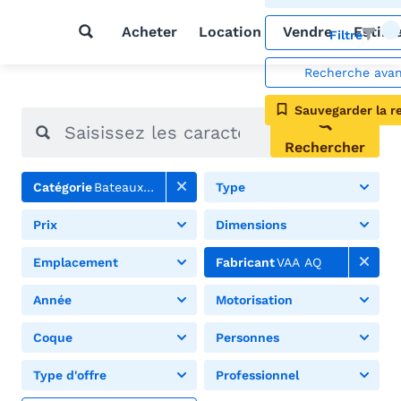
Acheter
Location
Vendre
Estim
Filtre
Recherche ava
Sauvegarder la r
Rechercher
Catégorie
Bateaux pneumatiques
Type
Prix
Dimensions
Emplacement
Fabricant
VAA AQ
Année
Motorisation
Coque
Personnes
Type d'offre
Professionnel