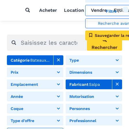
Acheter
Location
Vendre
Estim
Filtre
Recherche ava
Sauvegarder la r
Rechercher
Catégorie
Bateaux pneumatiques
Type
Prix
Dimensions
Emplacement
Fabricant
Salpa
Année
Motorisation
Coque
Personnes
Type d'offre
Professionnel