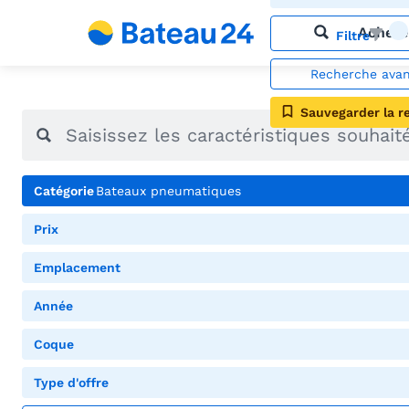
Achete
Filtre
Recherche ava
Sauvegarder la r
Catégorie
Bateaux pneumatiques
Prix
Emplacement
Année
Coque
Type d'offre