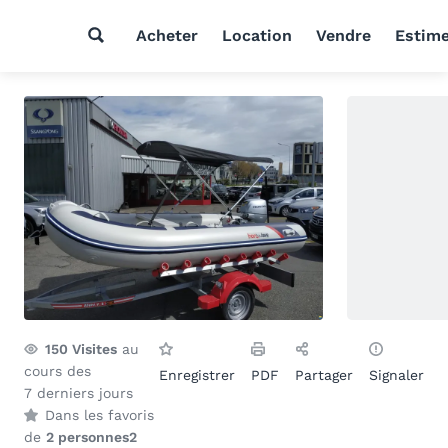
Acheter
Location
Vendre
Estim
150
Visites
au
cours des
Enregistrer
PDF
Partager
Signaler
7 derniers jours
Dans les favoris
de
2 personnes
2