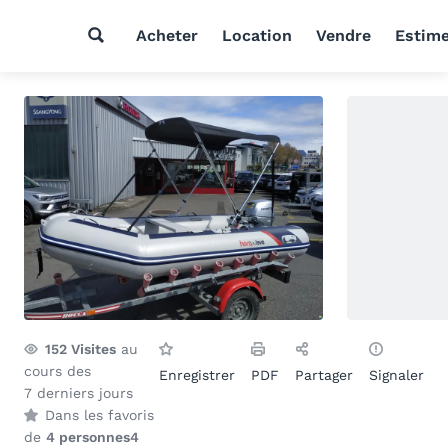
Acheter
Location
Vendre
Estim
152
Visites
au
cours des
Enregistrer
PDF
Partager
Signaler
7 derniers jours
Dans les favoris
de
4 personnes
4