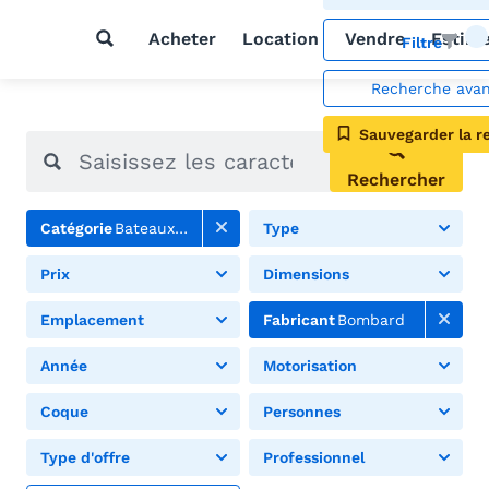
Acheter
Location
Vendre
Estim
Filtre
Recherche ava
Sauvegarder la r
Rechercher
Catégorie
Bateaux pneumatiques
Type
Prix
Dimensions
Emplacement
Fabricant
Bombard
Année
Motorisation
Coque
Personnes
Type d'offre
Professionnel