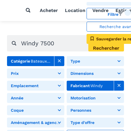
Acheter
Location
Vendre
Estim
Filtre
Recherche ava
Sauvegarder la r
Rechercher
Catégorie
Bateaux à moteur
Type
Prix
Dimensions
Emplacement
Fabricant
Windy
Année
Motorisation
Coque
Personnes
Aménagement & agencement
Type d'offre