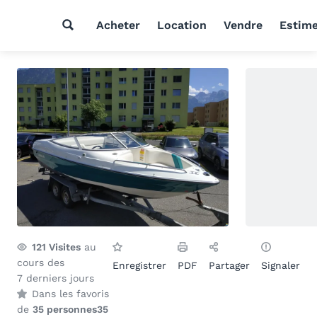
Acheter
Location
Vendre
Estim
121
Visites
au
cours des
Enregistrer
PDF
Partager
Signaler
7 derniers jours
Dans les favoris
de
35 personnes
35