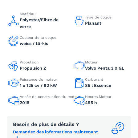
Matériau
Type de coque
Polyester/Fibre de
Planant
verre
Couleur de la coque
weiss / türkis
Propulsion
Moteur
Propulsion Z
Volvo Penta 3.0 GL
Puissance du moteur
Carburant
1 x 125 cv / 92 kW
85 l Essence
Année de construction du moteur
Heures Moteur
2015
495 h
Besoin de plus de détails ?
Demandez des informations maintenant