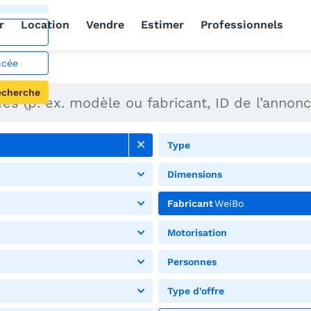
r
Location
Vendre
Estimer
Professionnels
ncée
echerche
Type
Dimensions
Fabricant
WeiBo
Motorisation
Personnes
Type d'offre