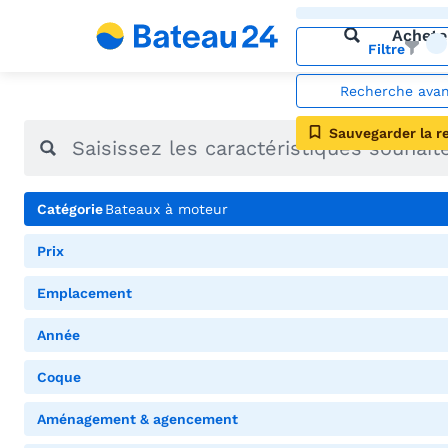
Achete
Filtre
Recherche ava
Sauvegarder la r
Catégorie
Bateaux à moteur
Prix
Emplacement
Année
Coque
Aménagement & agencement