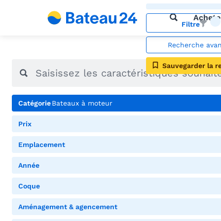
Achete
Filtre
Recherche ava
Sauvegarder la r
Catégorie
Bateaux à moteur
Prix
Emplacement
Année
Coque
Aménagement & agencement