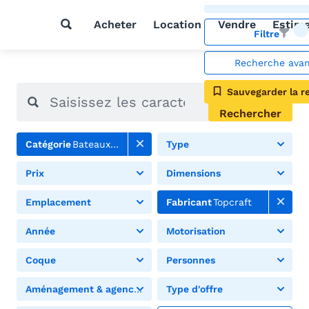
Acheter
Location
Vendre
Estim
Filtre
Recherche ava
Sauvegarder la r
Rechercher
Catégorie
Bateaux à moteur
Type
Prix
Dimensions
Emplacement
Fabricant
Topcraft
Année
Motorisation
Coque
Personnes
Aménagement & agencement
Type d'offre