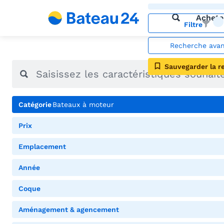
Achete
Filtre
Recherche ava
Sauvegarder la r
Catégorie
Bateaux à moteur
Prix
Emplacement
Année
Coque
Aménagement & agencement