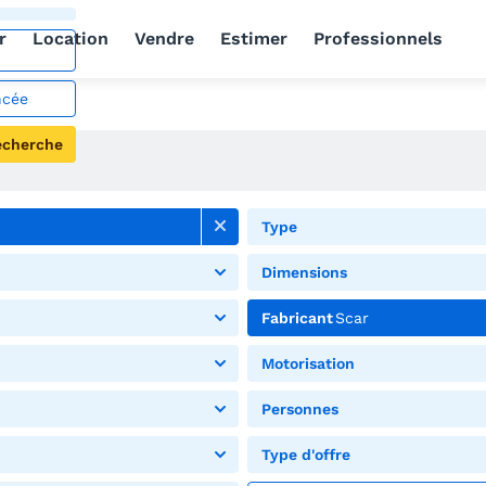
r
Location
Vendre
Estimer
Professionnels
ncée
echerche
Type
Dimensions
Fabricant
Scar
Motorisation
Personnes
Type d'offre