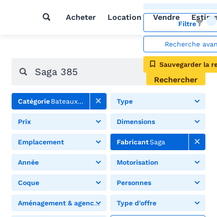
Acheter
Location
Vendre
Estim
Filtre
Recherche ava
Sauvegarder la r
Rechercher
Catégorie
Bateaux à moteur
Type
Prix
Dimensions
Emplacement
Fabricant
Saga
Année
Motorisation
Coque
Personnes
Aménagement & agencement
Type d'offre