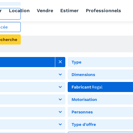
r
Location
Vendre
Estimer
Professionnels
ncée
echerche
Type
Dimensions
Fabricant
Regal
Motorisation
Personnes
Type d'offre