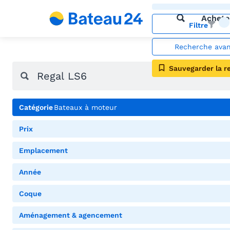
Achete
Filtre
Recherche ava
Sauvegarder la r
Catégorie
Bateaux à moteur
Prix
Emplacement
Année
Coque
Aménagement & agencement