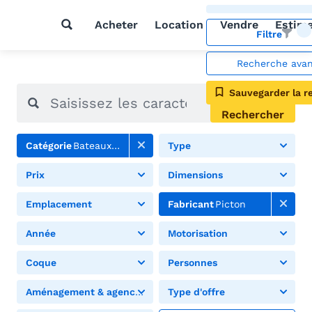
Acheter
Location
Vendre
Estim
Filtre
Recherche ava
Sauvegarder la r
Rechercher
Catégorie
Bateaux à moteur
Type
Prix
Dimensions
Emplacement
Fabricant
Picton
Année
Motorisation
Coque
Personnes
Aménagement & agencement
Type d'offre