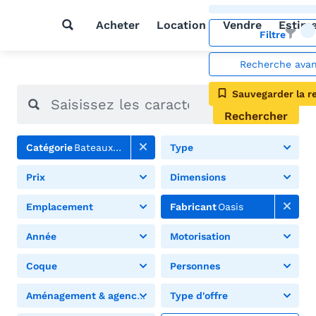
Acheter
Location
Vendre
Estim
Filtre
Recherche ava
Sauvegarder la r
Rechercher
Catégorie
Bateaux à moteur
Type
Prix
Dimensions
Emplacement
Fabricant
Oasis
Année
Motorisation
Coque
Personnes
Aménagement & agencement
Type d'offre